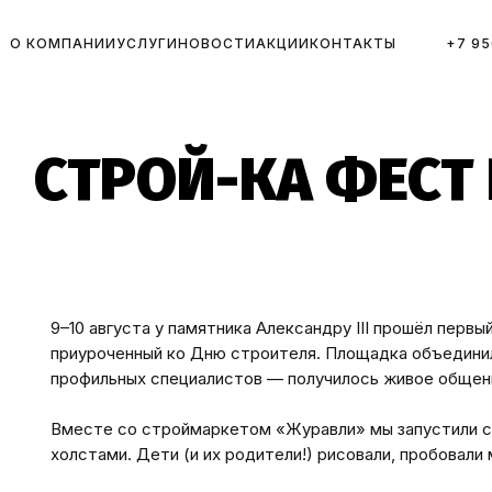
О КОМПАНИИ
УСЛУГИ
НОВОСТИ
АКЦИИ
КОНТАКТЫ
+7 95
СТРОЙ-КА ФЕСТ 
9–10 августа у памятника Александру III прошёл пер
приуроченный ко Дню строителя. Площадка объединил
профильных специалистов — получилось живое общени
Вместе со строймаркетом «Журавли» мы запустили с
холстами. Дети (и их родители!) рисовали, пробовали