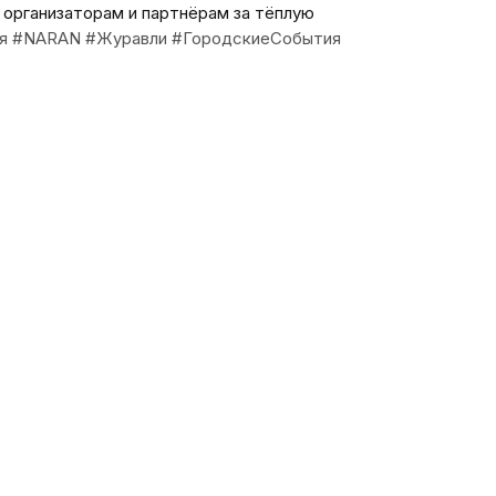
организаторам и партнёрам за тёплую
я
#NARAN
#Журавли
#ГородскиеСобытия