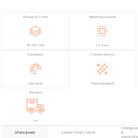
Расход на 1 слой
Время высыхания
90-130 г/м2
1-3 часа
Колеровка
Степень блеска
под заказ
Полуглянцевый
Фасовка
1 кг
ПРИМЕН
ОПИСАНИЕ
ХАРАКТЕРИСТИКИ
И
НАНЕСЕ