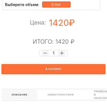
Выберите объем:
0.0кг
1420₽
Цена:
ИТОГО: 1420 ₽
В КОРЗИНУ
ПРИМЕН
ОПИСАНИЕ
ХАРАКТЕРИСТИКИ
И
НАНЕСЕ