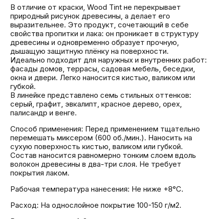
В отличие от краски, Wood Tint не перекрывает
природный рисунок древесины, а делает его
выразительнее. Это продукт, сочетающий в себе
свойства пропитки и лака: он проникает в структуру
древесины и одновременно образует прочную,
дышащую защитную плёнку на поверхности.
Идеально подходит для наружных и внутренних работ:
фасады домов, террасы, садовая мебель, беседки,
окна и двери. Легко наносится кистью, валиком или
губкой.
В линейке представлено семь стильных оттенков:
серый, графит, эвкалипт, красное дерево, орех,
палисандр и венге.
Способ применения: Перед применением тщательно
перемешать миксером (600 об./мин.). Наносить на
сухую поверхность кистью, валиком или губкой.
Состав наносится равномерно тонким слоем вдоль
волокон древесины в два-три слоя. Не требует
покрытия лаком.
Рабочая температура нанесения: Не ниже +8°С.
Расход: На однослойное покрытие 100-150 г/м2.