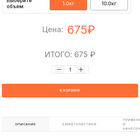
Выберите
1.0кг
10.0кг
объем:
675₽
Цена:
ИТОГО: 675 ₽
В КОРЗИНУ
ПРИМЕН
ОПИСАНИЕ
ХАРАКТЕРИСТИКИ
И
НАНЕСЕ