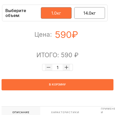
Выберите
1.0кг
14.0кг
объем:
590₽
Цена:
ИТОГО: 590 ₽
В КОРЗИНУ
ПРИМЕН
ОПИСАНИЕ
ХАРАКТЕРИСТИКИ
И