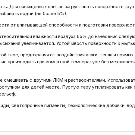
ь. Для насыщенных цветов загрунтовать поверхность грунто
азбавить водой (не более 5%).
мости от впитывающей способности и подготовки поверхност
 относительной влажности воздуха 65% до нанесения следующ
сыхания увеличивается. Устойчивость поверхности к мытью
той таре, предохраняя от воздействия влаги, тепла и прямы
ние производить при комнатной температуре без механическ
 смешивать с другими ЛКМ и растворителями. Использовать
доступном для детей месте. Пустую тару утилизировать как
рельеф.
ды, светопрочные пигменты, технологические добавки, вод