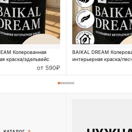
REAM Колерованная
BAIKAL DREAM Колеров
ая краска/эдельвейс
интерьерная краска/пес
пляж
от 590
₽
ПОДРОБНЕЕ
ПОДРОБНЕЕ
КАТАЛОГ