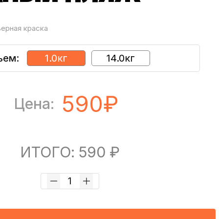
ьерная краска
ъем:
1.0кг
14.0кг
590₽
Цена:
ИТОГО: 590 ₽