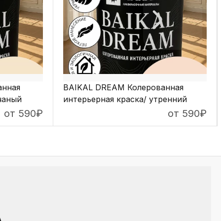
анная
BAIKAL DREAM Колерованная
чаный
интерьерная краска/ утренний
рассвет
от 590
₽
от 590
₽
ПОДРОБНЕЕ