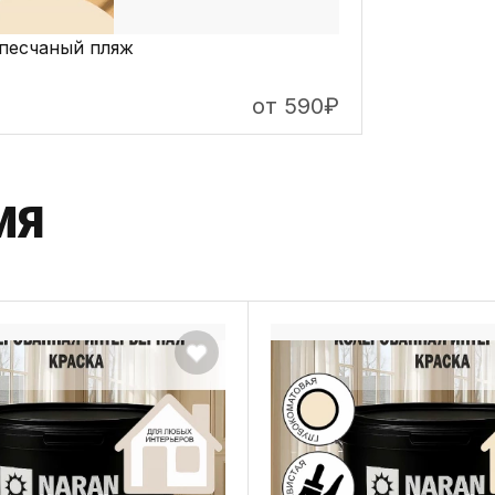
песчаный пляж
от 590
₽
ИЯ