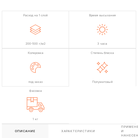
Расход на 1 слой
Время высыхания
200-500 г/м2
3 часа
Колеровка
Степень блеска
под заказ
Полуматовый
Фасовка
1 кг
ПРИМЕН
ОПИСАНИЕ
ХАРАКТЕРИСТИКИ
И
НАНЕСЕ